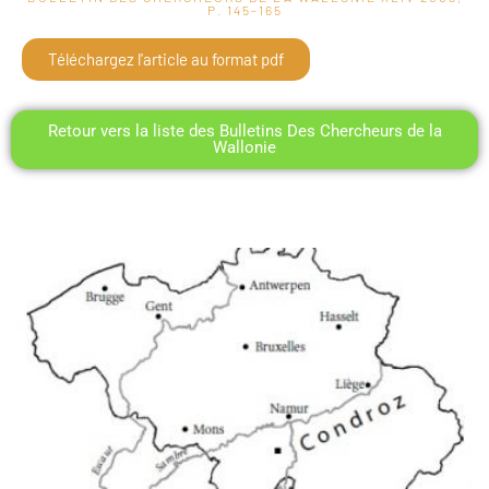
P. 145-165
Téléchargez l'article au format pdf
Retour vers la liste des Bulletins Des Chercheurs de la
Wallonie