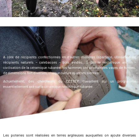
A côté de récipients confectionnés en d’autres matières (sparterie, utilisation de
récipients naturels – calebasses – bois évidés,…), dès le néolithique ancien –
civilisation de la céramique rubanée, les hommes ont produit des vases de formes,
de dimensions fort diverses, chaque culture ayant les siennes.
Actuellement, des chercheurs du CETREP travaillent sur un programme
essentiellement axé sur la céramique néolithique rubanée.
Les poteries sont réalisées en terres argileuses auxquelles on ajoute diverses