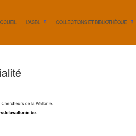
CCUEIL
L’ASBL
COLLECTIONS ET BIBLIOTHÈQUE
alité
es Chercheurs de la Wallonie.
rsdelawallonie.be
.