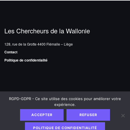
Les Chercheurs de la Wallonie
128, rue de la Grotte
4400 Flémalle – Liège
Contact
Politique de confidentialité
RGPD-GDPR - Ce site utilise des cookies pour améliorer votre
Les Chercheurs de la Wallonie
Copyright © 2026 - Une création
expérience.
de
Françoise Banier
MAINTENANCE DE SITES INTERNET |
ACCEPTER
REFUSER
THIERRYMAESEN.BE
POLITIQUE DE CONFIDENTIALITÉ