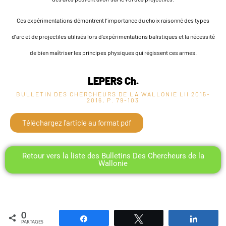
Ces expérimentations démontrent l’importance du choix raisonné des types
d’arc et de projectiles utilisés lors d’expérimentations balistiques et la nécessité
de bien maîtriser les principes physiques qui régissent ces armes.
LEPERS Ch.
BULLETIN DES CHERCHEURS DE LA WALLONIE LII
2015-
2016, P. 79-103
Téléchargez l'article au format pdf
Retour vers la liste des Bulletins Des Chercheurs de la
Wallonie
0
Partagez
Tweetez
Partag
PARTAGES