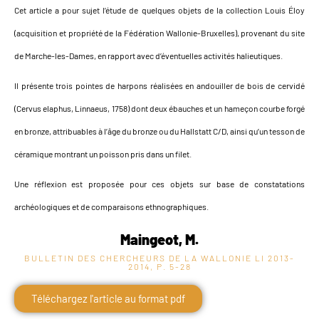
Cet article a pour sujet l’étude de quelques objets de la collection Louis Éloy
(acquisition et propriété de la Fédération Wallonie-Bruxelles), provenant du site
de Marche-les-Dames, en rapport avec d’éventuelles activités halieutiques.
Il présente trois pointes de harpons réalisées en andouiller de bois de cervidé
(Cervus elaphus, Linnaeus, 1758) dont deux ébauches et un hameçon courbe forgé
en bronze, attribuables à l’âge du bronze ou du Hallstatt C/D, ainsi qu’un tesson de
céramique montrant un poisson pris dans un filet.
Une réflexion est proposée pour ces objets sur base de constatations
archéologiques et de comparaisons ethnographiques.
Maingeot, M.
BULLETIN DES CHERCHEURS DE LA WALLONIE LI
2013-
2014, P. 5-28
Téléchargez l'article au format pdf