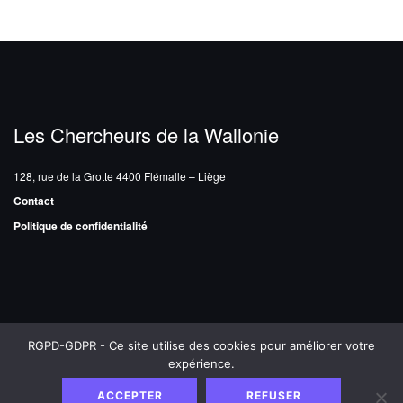
Les Chercheurs de la Wallonie
128, rue de la Grotte
4400 Flémalle – Liège
Contact
Politique de confidentialité
RGPD-GDPR - Ce site utilise des cookies pour améliorer votre
Les Chercheurs de la Wallonie
Copyright © 2026 - Une création
expérience.
de
Françoise Banier
MAINTENANCE DE SITES INTERNET |
THIERRYMAESEN.BE
ACCEPTER
REFUSER