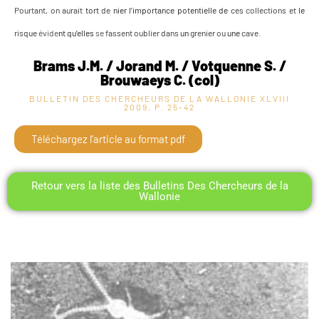
Pourtant,
on
aurait
tort
de
nier
l’importance
potentielle
de
ces
collections
et
le
risque
évide
nt
qu’elles
se
fassent
oublier
dans
un
grenier
ou
une
cave.
Brams J.M. / Jorand M. / Votquenne S. /
Brouwaeys C. (col)
BULLETIN DES CHERCHEURS DE LA WALLONIE XLVIII
2009, P. 25-42
Téléchargez l'article au format pdf
Retour vers la liste des Bulletins Des Chercheurs de la
Wallonie