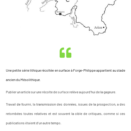
Une petite série lithique récoltée en surface à Forge-Philippe appartient au stade
ancien du Mésolithique.
Publier
un
article
sur
un
e
récolte
de
surface
relève
aujourd’hui
de
la
gageure.
Travail
de
fourmi,
l
a
transmission
des
données,
issues
de
la
prosp
ectio
n,
a
d
es
retombées
toutes
relatives
et
est
souvent
la
cible
de
critiques,
comme
si
ces
publications
étaie
nt
d’un
autre
temp
s
.