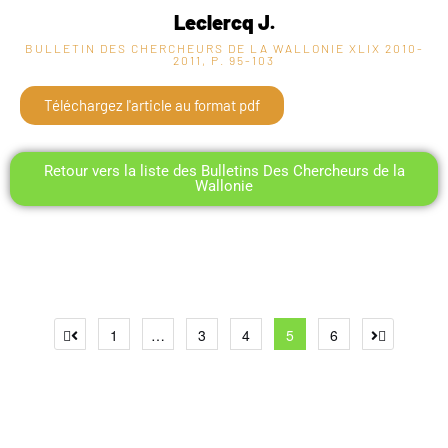
Leclercq J.
BULLETIN DES CHERCHEURS DE LA WALLONIE XLIX
2010-
2011, P. 95-103
Téléchargez l'article au format pdf
Retour vers la liste des Bulletins Des Chercheurs de la
Wallonie
1
…
3
4
5
6