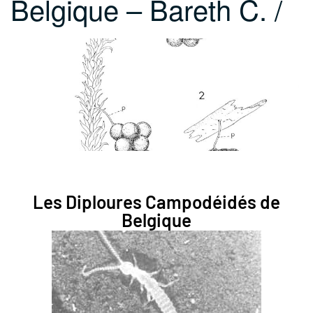
Belgique – Bareth C. /
…
Les Diploures Campodéidés de
Belgique