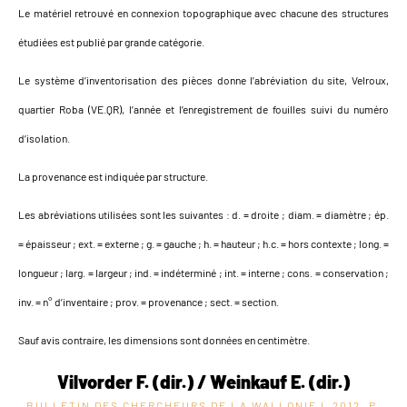
Le matériel retrouvé en connexion topographique avec chacune des structures
étudiées est publié par grande catégorie.
Le système d’inventorisation des pièces donne l’abréviation du site, Velroux,
quartier Roba (VE.QR), l’année et l’enregistrement de fouilles suivi du numéro
d’isolation.
La provenance est indiquée par structure.
Les abréviations utilisées sont les suivantes : d. = droite ; diam. = diamètre ; ép.
= épaisseur ; ext. = externe ; g. = gauche ; h. = hauteur ; h.c. = hors contexte ; long. =
longueur ; larg. = largeur ; ind. = indéterminé ; int. = interne ; cons. = conservation ;
inv. = n° d’inventaire ; prov. = provenance ; sect. = section.
Sauf avis contraire, les dimensions sont données en centimètre.
Vilvorder F. (dir.) / Weinkauf E. (dir.)
BULLETIN DES CHERCHEURS DE LA WALLONIE L
2012, P.