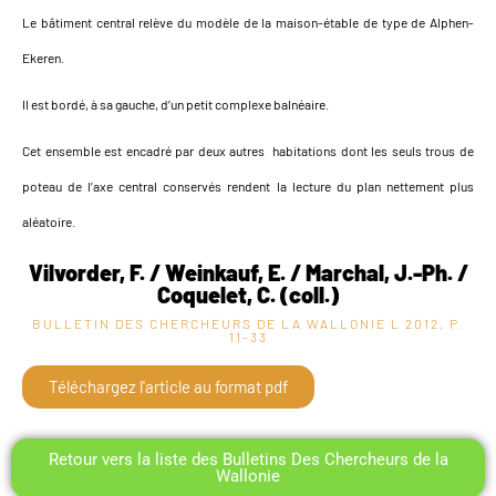
Le bâtiment central relève du modèle de la maison-étable de type de Alphen-
Ekeren.
Il est bordé, à sa gauche, d’un petit complexe balnéaire.
Cet ensemble est encadré par deux autres habitations dont les seuls trous de
poteau de l’axe central conservés rendent la lecture du plan nettement plus
aléatoire.
Vilvorder, F. / Weinkauf, E. / Marchal, J.-Ph. /
Coquelet, C. (coll.)
BULLETIN DES CHERCHEURS DE LA WALLONIE L
2012, P.
11-33
Téléchargez l'article au format pdf
Retour vers la liste des Bulletins Des Chercheurs de la
Wallonie